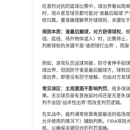
在激烈对抗的篮球比赛中，球出界看似简
时，观众甚至球员都可能对“谁最后碰球”
权归属。要准确理解界外球规则，关键在于
规则本质：谁最后触球，对方获得球权
。根
线、底线、场外物体或人）时，比赛停止
判断球权的关键不是“谁把球打出界”，而是
例如，进攻队员运球突破，防守者伸手拍
球出界，但因防守者是最后触球方，球权
滑出界，即使没有防守接触，也由对方发
常见误区：主观意图不影响判罚
。很多球迷
果。无论球员是有意拖延时间还是无意失
判不会因“战术性出界”而改变判罚逻辑。
在实战中，裁判通常依靠角度最佳的临场观
允许使用的情况下）辅助判断。FIBA规
核，以确保关键回合的判罚准确。