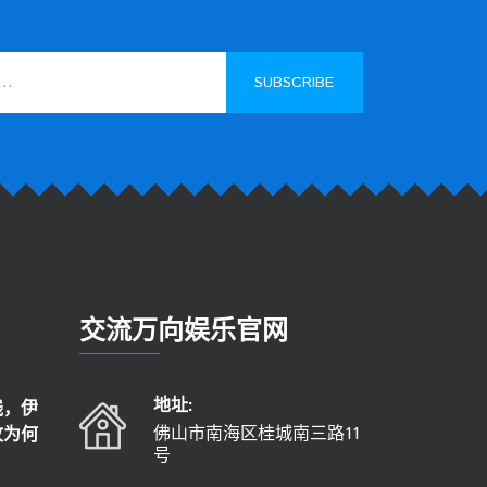
SUBSCRIBE
交流
万向娱乐官网
地址:
线，伊
佛山市南海区桂城南三路11
攻为何
号