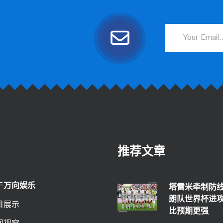
推荐文章
于
万向娱乐
塔雷米牵制防
朗队世界杯进
目展示
比预期更强