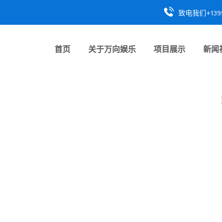
致电我们+1399
首页
关于
万向娱乐
项目展示
新闻