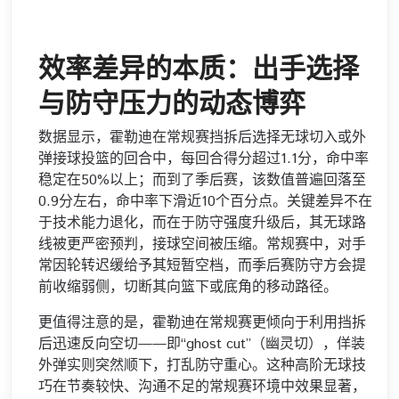
效率差异的本质：出手选择
与防守压力的动态博弈
数据显示，霍勒迪在常规赛挡拆后选择无球切入或外
弹接球投篮的回合中，每回合得分超过1.1分，命中率
稳定在50%以上；而到了季后赛，该数值普遍回落至
0.9分左右，命中率下滑近10个百分点。关键差异不在
于技术能力退化，而在于防守强度升级后，其无球路
线被更严密预判，接球空间被压缩。常规赛中，对手
常因轮转迟缓给予其短暂空档，而季后赛防守方会提
前收缩弱侧，切断其向篮下或底角的移动路径。
更值得注意的是，霍勒迪在常规赛更倾向于利用挡拆
后迅速反向空切——即“ghost cut”（幽灵切），佯装
外弹实则突然顺下，打乱防守重心。这种高阶无球技
巧在节奏较快、沟通不足的常规赛环境中效果显著，