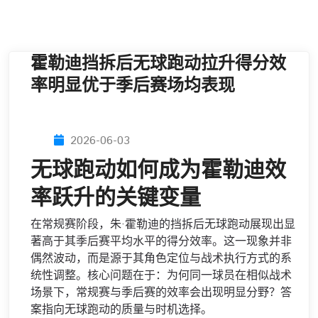
霍勒迪挡拆后无球跑动拉升得分效
率明显优于季后赛场均表现
2026-06-03
无球跑动如何成为霍勒迪效
率跃升的关键变量
在常规赛阶段，朱·霍勒迪的挡拆后无球跑动展现出显
著高于其季后赛平均水平的得分效率。这一现象并非
偶然波动，而是源于其角色定位与战术执行方式的系
统性调整。核心问题在于：为何同一球员在相似战术
场景下，常规赛与季后赛的效率会出现明显分野？答
案指向无球跑动的质量与时机选择。