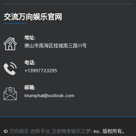
交流
万向娱乐官网
地址:
佛山市南海区桂城南三路11号
电话:
+13997723295
邮箱:
triumphal@outlook.com
©
万向娱乐-创新平台,注册畅享娱乐之梦!
Inc. 版权所有。