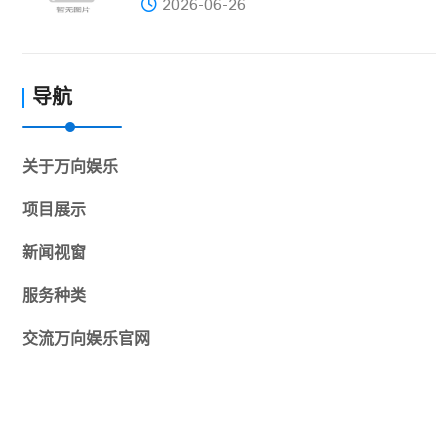
2026-06-26
导航
关于
万向娱乐
项目展示
新闻视窗
服务种类
交流
万向娱乐官网